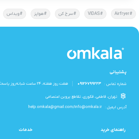
#Airfryer
#VIDAS
#سرخ کن
#هواپز
#ویداس
پشتیبانی
09126799223
هفت روز هفته، ۲۴ ساعت شبانه‌روز پاسخگوی شما هستیم.
شماره تماس :
تهران، فاطمی، فکوری، تقاطع پروین اعتصامی
help.omkala@gmail.com/info@omkala.ir
آدرس ایمیل :
راهنمای خرید
خدمات