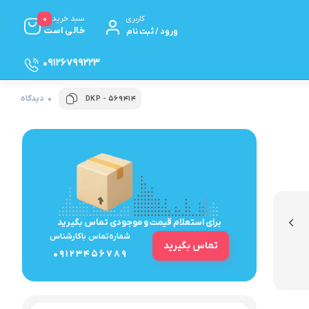
0
سبد خرید
کاربری
خالی است
ورود / ثبت نام
09126799223
0 دیدگاه
DKP - ۵۶۹۴۱۴
مخلوط‌کن
همزن برقی
سرویس قابلمه و پخت و پز
سرویس قابلمه
زودپز رو گازی
برای استعلام قیمت و موجودی تماس بگیرید
شماره‌تماس‌ با‌کارشناس
ظروف تک آشپزخانه
تماس بگیرید
09123456789
چینی، بلور و سرویس‌ها
بلور و کریستال