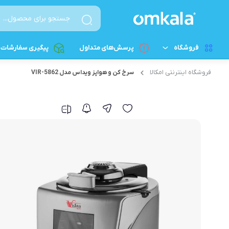
فروشگاه
پرسش‌های متداول
پیگیری سفارشات
فروشگاه اینترنتی امکالا
سرخ کن و هواپز ویداس مدل VIR-5862
لوازم آشپزخانه کوچک
پخت و پز برقی
پلوپز
لوازم خانگی بزرگ
آرام‌پز
لوازم شخصی برقی
سرخکن - سرخکن هواپز
لوازم نظافت و اتوکشی
اون توستر
قطعات الکترونیکی و کامپیوتری
تخم مرغ پز
زودپز برقی
ساندویچ‌ساز