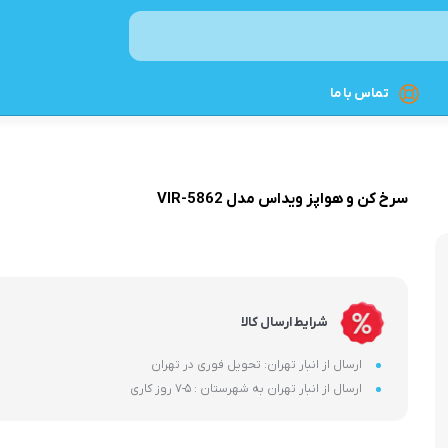
تماس با ما
نوشیدنی ساز
سرخ کن و هواپز ویداس مدل VIR-5862
اسپرسوساز
چای‌ساز
قهوه‌ساز
کتری برقی
شرایط ارسال کالا
غذاساز و مخلوط‌کن
ارسال از انبار تهران: تحویل فوری در تهران
ارسال از انبار تهران به شهرستان : 5-7 روز کاری
چرخ گوشت
غذاسازهای چندکاره