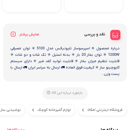
نقد و بررسی
نمایش بیشتر
درباره محصول ✳️ اسپرسوساز تلیونیکس مدل 5103 ✳️ توان مصرفی
1200W ✳️ توان بخار 20 بار ✳️ بدنه استیل ✳️ تک شات و دو شات ✳️
قابلیت تنظیم میزان بخار ✳️ قابلیت تولید کف شیر ✳️ دارای سیستم
کاپوچینو ساز ✳️ کیفیت فوق العاده 🚛 ارسال به سراسر ایران 🚛 ارسال با
پست وزن...
بازخورد درباره این کالا
فروشگاه اینترنتی امکالا
لوازم آشپزخانه کوچک
نوشیدنی ساز
دیدگاه ها
0 دیدگاه ها