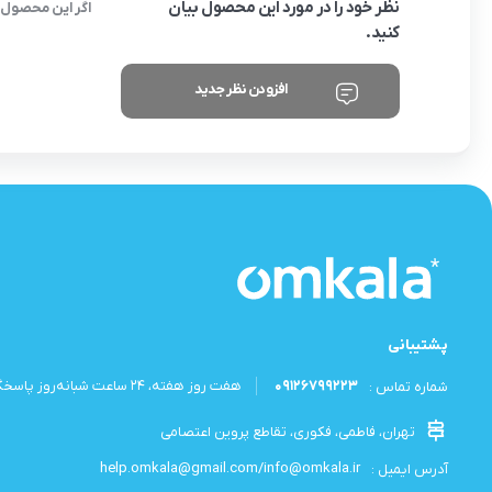
نظر خود را در مورد این محصول بیان
اگر این محصول ر
کنید.
افزودن نظر جدید
پشتیبانی
09126799223
هفت روز هفته، ۲۴ ساعت شبانه‌روز پاسخگوی شما هستیم.
شماره تماس :
تهران، فاطمی، فکوری، تقاطع پروین اعتصامی
help.omkala@gmail.com/info@omkala.ir
آدرس ایمیل :