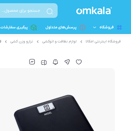
فروشگاه
پرسش‌های متداول
پیگیری سفارشات
فروشگاه اینترنتی امکالا
لوازم نظافت و اتوکشی
ترازو وزن کشی
ت
لوازم آشپزخانه کوچک
پخت و پز برقی
پلوپز
لوازم خانگی بزرگ
آرام‌پز
لوازم شخصی برقی
سرخکن - سرخکن هواپز
لوازم نظافت و اتوکشی
اون توستر
قطعات الکترونیکی و کامپیوتری
تخم مرغ پز
زودپز برقی
ساندویچ‌ساز