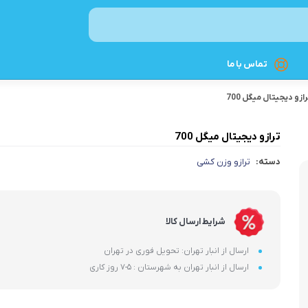
تماس با ما
رازو دیجیتال میگل 700
نوشیدنی ساز
ترازو دیجیتال میگل 700
اسپرسوساز
دسته:
ترازو وزن کشی
چای‌ساز
قهوه‌ساز
کتری برقی
شرایط ارسال کالا
غذاساز و مخلوط‌کن
ارسال از انبار تهران: تحویل فوری در تهران
ارسال از انبار تهران به شهرستان : 5-7 روز کاری
چرخ گوشت
غذاسازهای چندکاره