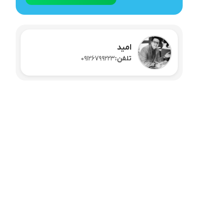
سرویس چینی و غذاخوری
امید
تلفن:
09126799223