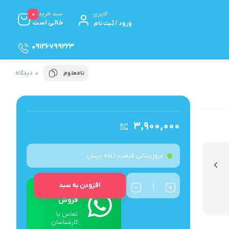
0
سبد خرید
کاربری
خالی است
ورود / ثبت نام
09126799223
0 دیدگاه
نامعلوم
مخلوط‌کن
همزن برقی
سرویس قابلمه و پخت و پز
۳,۹۰۰,۰۰۰
سرویس قابلمه
بروزرسانی قیمت:
1 ماه پیش
زودپز رو گازی
ظروف تک آشپزخانه
افزودن به سبد
ارتباط با
فروش
چینی، بلور و سرویس‌ها
تماس با
کارشناسان
بلور و کریستال