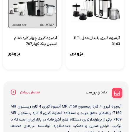
آبمیوه گیری بلیتان مدل BT-
آبمیوه گیری چهار کاره تمام
3163
استیل بلک کوکر767
بزودی
بزودی
نقد و بررسی
نمایش بیشتر
آبمیوه گیری 4 کاره ریسمون MR 7169 آبمیوه گیری 4 کاره ریسمون MR
7169؛ راهنمای جامع خرید و استفاده آبمیوه گیری 4 کاره ریسمون MR
7169 یکی از پرطرفدارترین دستگاه های آشپزخانه در بازار ایران است که با
ترکیب طراحی مدرن و عملکرد چندمنظوره، توانسته نیازهای مختلف