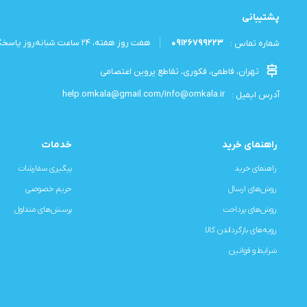
پشتیبانی
09126799223
هفت روز هفته، ۲۴ ساعت شبانه‌روز پاسخگوی شما هستیم.
شماره تماس :
تهران، فاطمی، فکوری، تقاطع پروین اعتصامی
help.omkala@gmail.com/info@omkala.ir
آدرس ایمیل :
راهنمای خرید
خدمات
راهنمای خرید
پیگیری سفارشات
روش‌های ارسال
حریم خصوصی
روش‌های پرداخت
پرسش‌های متداول
رویه‌های بازگرداندن کالا
شرایط و قوانین