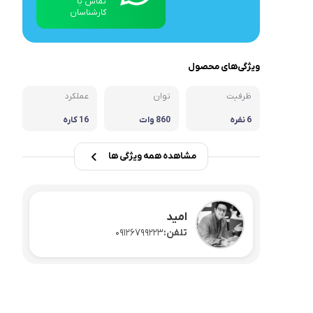
تماس با
کارشناسان
سرویس چینی و غذاخوری
ویژگی‌های محصول
ظرفیت
توان
عملکرد
6 نفره
860 وات
16 کاره
مشاهده همه ویژگی ها
امید
تلفن:
09126799223