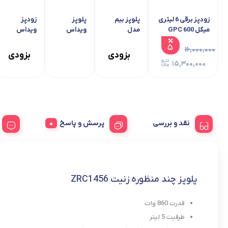
زودپز برقی 6 لیتری
پلوپز بیم
پلوپز
زودپز
میگل GPC 600
مدل
ویداس
ویداس
KP78SC
VIR-5432
مدل VIR-
۵
۱۶,۰۰۰,۰۰۰
5488
بزودی
بزودی
۱۵,۳۰۰,۰۰۰
نقد و بررسی
پرسش و پاسخ
پلوپز چند منظوره زنیت ZRC1456
قدرت 860 وات
ظرفیت 5 لیتر