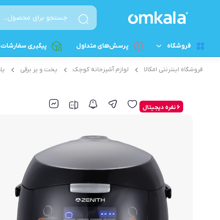
فروشگاه
پرسش‌های متداول
پیگیری سفارشات
فروشگاه اینترنتی امکالا
لوازم آشپزخانه کوچک
پخت و پز برقی
پل
لوازم آشپزخانه کوچک
پخت و پز برقی
پلوپز
لوازم خانگی بزرگ
6 نفره دیجیتال
آرام‌پز
لوازم شخصی برقی
سرخکن - سرخکن هواپز
لوازم نظافت و اتوکشی
اون توستر
قطعات الکترونیکی و کامپیوتری
تخم مرغ پز
زودپز برقی
ساندویچ‌ساز