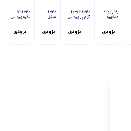
پلوپز چند
پلوپز، زودپز،
پلوپز
پلوپز دو
منظوره
آرام پز ویداس
میگل
نفره ویداس
ویداس
مدل ۵۴۹۲
GRC 700
VIR-5205
VIR-5436
جدیدجدید
بزودی
بزودی
بزودی
بزودی
گلد