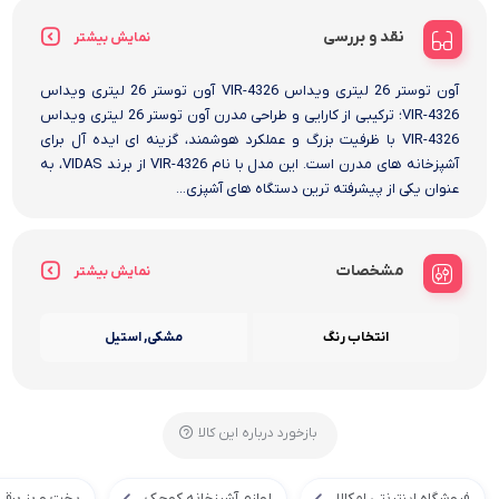
نقد و بررسی
نمایش بیشتر
آون توستر 26 لیتری ویداس VIR-4326 آون توستر 26 لیتری ویداس
VIR-4326؛ ترکیبی از کارایی و طراحی مدرن آون توستر 26 لیتری ویداس
VIR-4326 با ظرفیت بزرگ و عملکرد هوشمند، گزینه ای ایده آل برای
آشپزخانه های مدرن است. این مدل با نام VIR-4326 از برند VIDAS، به
عنوان یکی از پیشرفته ترین دستگاه های آشپزی...
مشخصات
نمایش بیشتر
انتخاب رنگ
مشکی, استیل
بازخورد درباره این کالا
فروشگاه اینترنتی امکالا
لوازم آشپزخانه کوچک
پخت و پز برقی