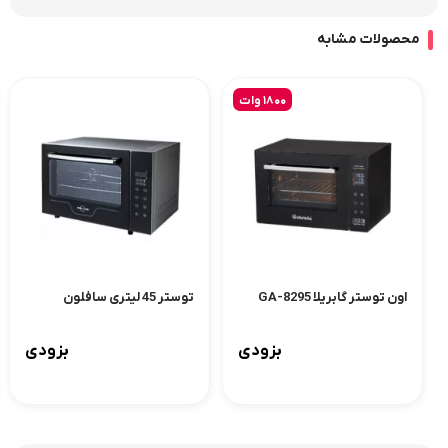
محصولات مشابه
1800 وات
اون توستر گابریلا GA-8295
توستر 45 لیتری سافلون
بزودی
بزودی