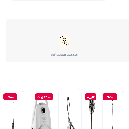
ضمانت اضالت کالا
960
12 پره
2400 وات
500
وات
وات