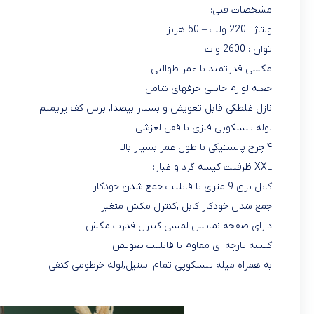
مشخصات فنی:
ولتاژ : 220 ولت – 50 هرتز
توان : 2600 وات
مکشی قدرتمند با عمر طوالنی
جعبه لوازم جانبی حرفهای شامل:
نازل غلطکی قابل تعویض و بسیار بیصدا, برس کف پریمیم
لوله تلسکوپی فلزی با قفل لغزشی
۴ چرخ پالستیکی با طول عمر بسیار بالا
XXL ظرفیت کیسه گرد و غبار:
کابل برق 9 متری با قابلیت جمع شدن خودکار
جمع شدن خودکار کابل ,کنترل مکش متغیر
دارای صفحه نمایش لمسی کنترل قدرت مکش
کیسه پارچه ای مقاوم با قابلیت تعویض
به همراه میله تلسکوپی تمام استیل,لوله خرطومی کنفی