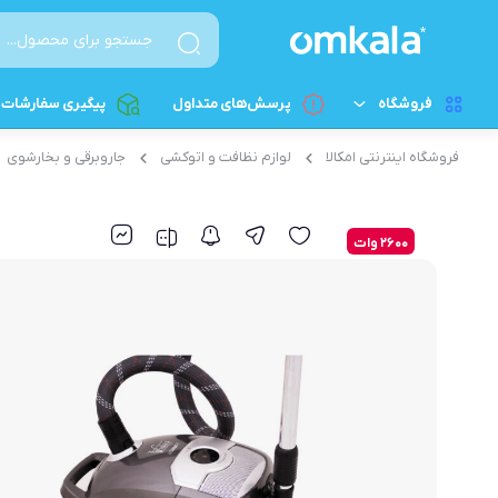
فروشگاه
پرسش‌های متداول
پیگیری سفارشات
فروشگاه اینترنتی امکالا
لوازم نظافت و اتوکشی
جاروبرقی و بخارشوی
لوازم آشپزخانه کوچک
پخت و پز برقی
پلوپز
لوازم خانگی بزرگ
2600 وات
آرام‌پز
لوازم شخصی برقی
سرخکن - سرخکن هواپز
لوازم نظافت و اتوکشی
اون توستر
قطعات الکترونیکی و کامپیوتری
تخم مرغ پز
زودپز برقی
ساندویچ‌ساز