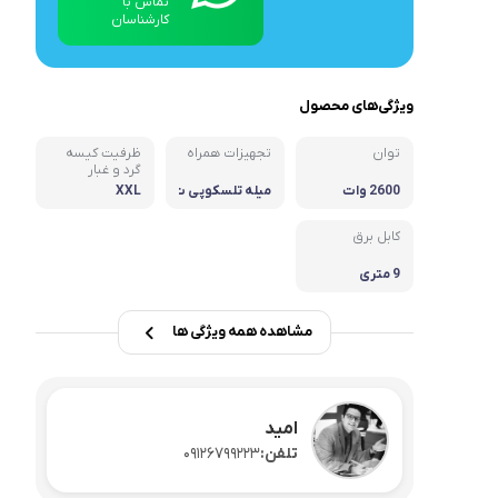
تماس با
کارشناسان
سرویس چینی و غذاخوری
ویژگی‌های محصول
توان
تجهیزات همراه
ظرفیت کیسه
گرد و غبار
2600 وات
میله تلسکوپی ت
XXL
مام استیل,لوله
خرطومی کنفی
کابل برق
9 متری
مشاهده همه ویژگی ها
امید
تلفن:
09126799223