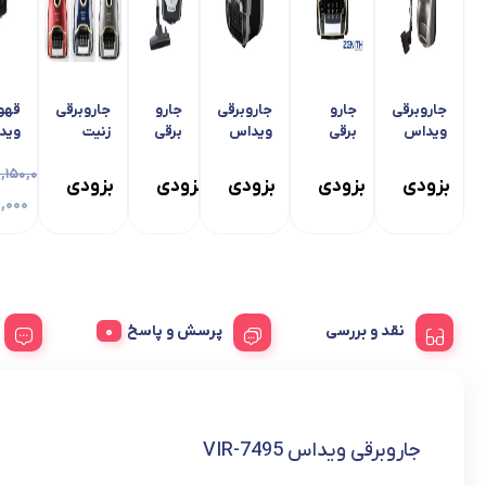
جاروبرقی
جارو
جاروبرقی
جارو
جاروبرقی
قهو
ویداس
برقی
ویداس
برقی
زنیت
VIR-
دیجیتال
مدل
گابریلا
دیجیتال
224
۲,۱۵۰,۰۰۰
7475
2600وات
VIR-
AM-
مدل
بزودی
بزودی
بزودی
بزودی
بزودی
لمسی
7476
1408
strong
۰,۰۰۰
زنیت
نقد و بررسی
پرسش و پاسخ
جاروبرقی ویداس VIR-7495