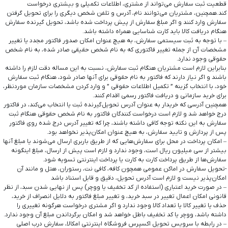
قطعیت ثبت سفارش می‌تواند از مشتری، اطلاعات تکمیلی و بیشتری درخواست
کند.همچنین، مشتریان می‌توانند نام، آدرس و تلفن شخص دیگری را برای تحویل گرفتن
سفارش وارد کنند و اگر مبلغ سفارش از پیش پرداخت شده باشد، تحویل گیرنده سفارش
هنگام دریافت کالا باید کارت شناسایی همراه داشته باشد.
– با توجه به ثبت سیستمی سفارش، به هیچ عنوان امکان صدور فاکتور مجدد یا تغییر
مشخصات آن از جمله تغییر فاکتوری که به نام شخص حقیقی صادر شده، به نام شخص
حقوقی وجود ندارد.
بنابراین لازم است مشتریان هنگام ثبت سفارش، نسبت به این مساله دقت لازم را داشته
باشند و اگر نیاز دارند که فاکتور به نام حقوقی برای آنها صادر شود، هنگام ثبت سفارش
خود، با انتخاب گزینه ” تکمیل اطلاعات حقوقی ” و وارد کردن مشخصات سازمان موردنظر،
برای خرید سازمانی و دریافت فاکتور رسمی اقدام کنند.
همچنین آدرسی که خریدار به عنوان آدرس تحویل‌گیرنده ثبت یا انتخاب می‌کند، در فاکتور
درج خواهد شد و لازم است درخواست کنندگان فاکتور به نام شخص حقوقی هنگام ثبت
سفارش به این نکته توجه کافی داشته باشند، چرا که تغییر آدرس درج شده روی فاکتور
پس از پردازش و تایید سفارش، به هیچ عنوان امکان‌پذیر نخواهد بود.
– امکان پرداخت در محل برای سفارش‌هایی که از طریق باربری ارسال می‌شوند یا مبلغ آنها
بیشتر از سی میلیون ریال است، وجود ندارد و لازم است پیش از ارسال، مبلغ اینگونه
سفارش‌ها از طریق پرداخت کارت به کارت یا پرداخت اینترنتی تسویه شود.
-تحویل سفارش در اماکن عمومی همچون کافه، کافی نت، رستوران، هتل و مانند آن
امکان‌پذیر نیست و لازم است آدرس تحویل، دقیق و قابل استناد باشد
– در صورت خرید اعتباری (استفاده از کد تخفیف یا ووچر) پس از نهایی شدن سبد، از نظر
قانونی امکان اعمال تغییر در سبد خرید، و تغییر مبلغ فاکتور به دلایل انصراف از خرید،
حذف یا تغییر کالا یا تعداد کالا وجود ندارد و اگر مشتری درخواست هرگونه تغییری را
داشته باشد، ووچر یا کد تخفیف باطل خواهد شد و امکان برگرداندن مبلغ آن وجود ندارد.
– در رابطه با سرویس تحویل اکسپرس فروشگاه اینترنتی امکالا، سفارش درب اصلی