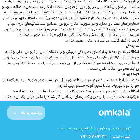
پایان رسد، وضعیت کالا به ناموجود تغییر می‏‌کند و امکان سفارش گذاری وجود نخواهد
داشت. در صورتی که کالایی در روز قبل از فروش شگفت انگیز به سبد خرید اضافه شود و
در هنگام پردازش، کالا در طرح شگفت انگیز باشد، قیمت شگفت انگیز اعمال می‏‌شود. به
دلیل اینکه این طرح تنها یک طرح تشویقی خرید (پروموشن) است، امکالا تعهدی در قبال
سفارش‌‏های تعدادی ندارد و در صورت امکان فروش تعدادی هماهنگی‌‏های لازم انجام
می‏‌شود. همچنین، به کالاهایی که در این طرح خریداری می‌شوند، کالا بن تعلق نمی‌گیرد.
هرینه ارسال سفارش برای بخش شگفت انگیز به ازای هر کالا به صورت مجزا و
ثابت در نظر گرفته می‏‌شود و امکان تغییر ندارد.
نمایندگی
امکالا در هیچ نقطه‏‌ای از کشور نمایندگی فروش و یا خدمات پس از فروش ندارد و کلیه
سرویس‌‏ها، تراکنش‏‌های مالی و خدمات قابل ارائه از طریق دفتر مرکزی پردازش می‏‌شود.
لطفاً در صورت مشاهده هر گونه تخلفی از این دست، مراتب را جهت پیگرد قانونی به
روابط عمومی امکالا اطلاع دهید.
قوه قهریه
تمامی شرایط و قوانین مندرج، در شرایط عادی قابل اجرا است و در صورت بروز هرگونه از
موارد قوه قهریه، امکالا هیچ گونه مسئولیتی ندارد.
امکالا خود را ملزم به رعایت حریم شخصی کاربران می‌داند، لطفا در صورت مشاهده
هرگونه تخلف، مراتب را از طریق کانال‏‌های ارتباطی ذکر شده با ما در میان بگذارید.امکالا
برگشت به بالا
تهران، فاطمی، فکوری، تقاطع پروین اعتصامی
شماره تماس
09126799223