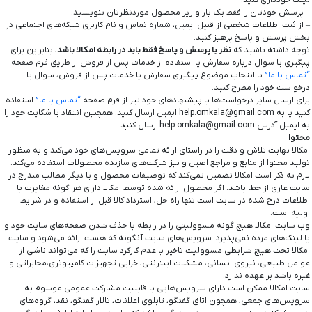
لینک خودداری کنید.
– پرسش خودتان را فقط یک بار و زیر محصول موردنظرتان بنویسید.
– از ثبت اطلاعات شخصی از قبیل ایمیل، شماره تماس و نام کاربری شبکه‌های اجتماعی در
بخش پرسش و پاسخ پرهیز کنید.
توجه داشته باشید که
نظر یا پرسش و پاسخ فقط باید در رابطه امکالا باشد
، بنابراین برای
پیگیری یا سوال درباره سفارش یا استفاده از خدمات پس از فروش از طریق فرم صفحه
“تماس با ما”
با انتخاب موضوع پیگیری سفارش یا خدمات پس از فروش، سوال یا
درخواست خود را مطرح کنید.
برای ارسال سایر درخواست‌ها یا پیشنهادهای خود نیز از فرم صفحه
“تماس با ما”
استفاده
کنید یا به help.omkala@gmail.com ایمیل ارسال کنید. همچنین انتقاد یا شکایت خود را
به ایمیل آدرس help.omkala@gmail.com ارسال کنید.
محتوا
امکالا نهایت تلاش و دقت را در راستای ارائه تمامی سرویس‌‏های خود می‏‌کند و به منظور
تولید محتوا از منابع و مراجع اصیل و نیز شرکت‏‌های سازنده محصولات استفاده می‏‌کند.
لازم به ذکر است امکالا تضمین نمی‏‌کند که توصیفات محصول و یا دیگر مطالب مندرج در
سایت عاری از خطا باشد. اگر محصول ارائه شده توسط امکالا دارای هر گونه مغایرت با
اطلاعات درج شده در سایت است تنها راه حل، استرداد کالا قبل از استفاده و در شرایط
اولیه است.
وب ‏‌سایت امکالا هیچ گونه مسوولیتی را در رابطه با حذف شدن صفحه‏‌های سایت خود و
یا لینک‏‌های مرده نمی‌‏پذیرد. سروﻳس‌‏های سایت آن‏گونه که هست ارائه می‏‌شود و سایت
امکالا تحت هیچ شرایطی مسوولیت تاخیر یا عدم کارکرد سایت را که می‌تواند ناشى از
عوامل طبیعى، نیروى انسانی، مشکلات اینترنتى، خرابی تجهیزات کامپیوترى،مخابراتى و
غیره باشد بر عهده ندارد.
سایت امکالا ممکن است دارای سرویس‌‏هایی با قابلیت مشارکت عمومی موسوم به
سرویس‌‏های جمعی، همچون اتاق گفتگو، تابلوی اعلانات، تالار گفتگو، نقد، گروه‌‏های