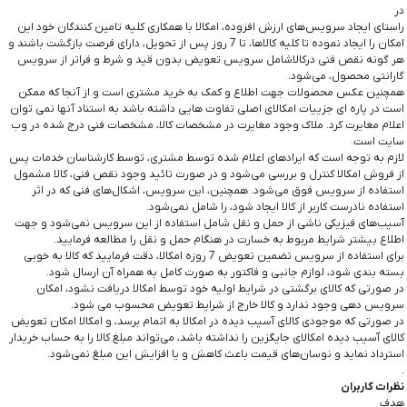
در
راستای ایجاد سرویس‌‏های ارزش افزوده، امکالا با همکاری کلیه تامین‏‌ کنندگان خود این
امکان را ایجاد نموده تا کلیه کالاها، تا 7 روز پس از تحویل، دارای فرصت بازگشت باشند و
هر گونه نقص فنی درکالاشامل سرویس تعویض بدون قید و شرط و فراتر از سرویس
گارانتی محصول، می‏‌شود.
همچنین عکس محصولات جهت اطلاع و کمک به خرید مشتری است و از آنجا که ممکن
است در پاره ای جزییات امکالای اصلی تفاوت هایی داشته باشد به استناد آنها نمی توان
اعلام مغایرت کرد. ملاک وجود مغایرت در مشخصات کالا، مشخصات فنی درج شده در وب
سایت است.
لازم به توجه است که ایرادهای اعلام شده توسط مشتری، توسط کارشناسان خدمات پس
از فروش امکالا کنترل و بررسی می‏‌شود و در صورت تائید وجود نقص فنی، کالا مشمول
استفاده از سرویس فوق می‏‌شود. همچنین، این سرویس، اشکال‏‌های فنی که در اثر
استفاده نادرست کاربر از کالا ایجاد شود، را شامل نمی‌‏شود.
آسیب‏‌های فیزیکی ناشی از حمل و نقل شامل استفاده از این سرویس نمی‏‌شود و جهت
اطلاع بیشتر شرایط مربوط به خسارت در هنگام حمل و نقل را مطالعه فرمایید.
برای استفاده از سرویس تضمین تعویض 7 روزه امکالا، دقت فرمایید که کالا به ‏خوبی
بسته بندی شود، لوازم جانبی و فاکتور به صورت کامل به همراه آن ارسال شود.
در صورتی که کالای برگشتی در شرایط اولیه خود توسط امکالا دریافت نشود، امکان
سرویس دهی وجود ندارد و کالا خارج از شرایط تعویض محسوب می شود.
در صورتی که موجودی کالای آسیب دیده در امکالا به اتمام برسد، و امکالا امکان تعویض
کالای آسیب دیده امکالای جایگزین را نداشته باشد، می‌تواند مبلغ کالا را به حساب خریدار
استرداد نماید و نوسان‏‌های قیمت باعث کاهش و یا افزایش این مبلغ نمی‌‏شود.
.
نظرات کاربران
هدف