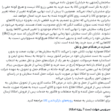
ساختمان (منتهی به خیابان) تحویل داده می‌شود.
– لازم به ذکر است افزودن کالا به سبد خرید به معنی رزرو کالا نیست و هیچ گونه حقی را
برای مشتریان ایجاد نمی‌کند. همچنین تا پیش از ثبت نهایی، هرگونه تغییر از جمله تغییر
در موجودی کالا یا قیمت، روی کالای افزوده شده به سبد خرید اعمال خواهد شد.
بنابراین به مشتریانی که تمایل و تصمیم به خرید قطعی دارند، به‌ویژه درباره کالاهای
ارائه شده تحت عنوان شگفت انگیز که دارای محدودیت تعداد هستند، توصیه می‌شود در
اسرع وقت سفارش خود را نهایی کنند تا با اتمام موجودی یا تغییر قیمتی کالاها روبرو
نشوند. شایان ذکر است سفارش تنها زمانی نهایی می‌شود که کاربران کد سبد خرید (dkc)
سفارش خود را دریافت کنند و بدیهی است که امکالا هیچ‌گونه مسوولیتی نسبت به
کالاهایی که در سبد خرید رها شده است، ندارد.
خسارت در هنگام حمل و نقل
امکالا همواره نهایت تلاش خود را می‏‌کند تا کلیه سفارش‏‌ها در نهایت صحت و بدون
آسیب به دست مشتریان خود در سراسر کشور برسد. با توجه به بسته بندی ایمن و
استاندارد همه مرسولات، تحویل به هر یک از شرکت‌‏های حمل و نقل معتبر به انتخاب
کاربر و اعلام بارنامه مرسوله (درج در سبد خرید و اطلاع رسانی از طریق سرویس پیام
کوتاه) به این معنی است که بروز هر گونه حادثه در هنگام حمل و تحویل به عهده شرکت
حمل و نقل است و امکالا تنها در صورت تایید شرکت حمل کننده سفارش و در راستای
تسهیل امور پیگیری، خسارت را جبران می‌‏کند.
آسیب‏‌های ناشی از حمل و نقل باید در عرض 24 ساعت کاری پس از تحویل سفارش به
خدمات پس از فروش امکالا اطلاع داده شود و کالای آسیب دیده به همراه صورت جلسه
رسمی شرکت حمل کننده و کلیه متعلقات و فاکتور به خدمات پس از فروش امکالا ارسال
شود.
برای اطلاعات بیشتر به صفحه
رویه‌های بازگرداندن کالا
مراجعه کنید.
سرویس مهلت تست 7 روزه امکالا