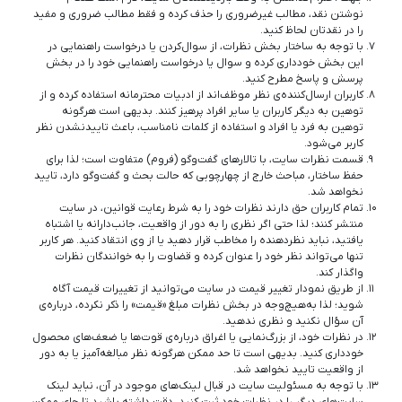
نوشتن نقد، مطالب غیرضروری را حذف کرده و فقط مطالب ضروری و مفید
را در نقدتان لحاظ کنید.
با توجه به ساختار بخش نظرات، از سوال‌کردن یا درخواست راهنمایی در
این بخش خودداری کرده و سوال یا درخواست راهنمایی خود را در بخش
پرسش و پاسخ مطرح کنید.
کاربران ارسال‌کننده‌ی نظر موظف‌اند از ادبیات محترمانه استفاده کرده و از
توهین به دیگر کاربران یا سایر افراد پرهیز کنند. بدیهی است هرگونه
توهین به فرد یا افراد و استفاده از کلمات نامناسب، باعث تاییدنشدن نظر
کاربر می‌شود.
قسمت نظرات سایت، با تالارهای گفت‌وگو (فروم) متفاوت است؛ لذا برای
حفظ ساختار، مباحث خارج از چهارچوبی که حالت بحث و گفت‌وگو دارد، تایید
نخواهد شد.
تمام کاربران حق دارند نظرات خود را به شرط رعایت قوانین، در سایت
منتشر کنند؛ لذا حتی اگر نظری را به دور از واقعیت، جانب‌دارانه یا اشتباه
یافتید، نباید نظردهنده را مخاطب قرار دهید یا از وی انتقاد کنید. هر کاربر
تنها می‌تواند نظر خود را عنوان کرده و قضاوت را به خوانندگان نظرات
واگذار کند.
از طریق نمودار تغییر قیمت در سایت می‌توانید از تغییرات قیمت آگاه
شوید؛ لذا به‌هیچ‌وجه در بخش نظرات مبلغ «قیمت» را ذکر نکرده، درباره‌ی
آن سؤال نکنید و نظری ندهید.
در نظرات خود، از بزرگ‌نمایی یا اغراق درباره‌ی قوت‌ها یا ضعف‌های محصول
خودداری کنید. بدیهی است تا حد ممکن هرگونه نظر مبالغه‌آمیز یا به دور
از واقعیت تایید نخواهد شد.
با توجه به مسئولیت سایت در قبال لینک‌های موجود در آن، نباید لینک