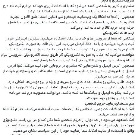
تعریف مشتری یا کاربر
مشتری یا کاربر به شخصی گفته می‌شود که با اطلاعات کاربری خود که در فرم ثبت نام درج
کرده است، به ثبت سفارش یا هرگونه استفاده از خدمات امکالا اقدام کند.
همچنین از آنجا که امکالا یک وب‌سایت خرده‌فروشی آنلاین است، طبق قانون تجارت
الکترونیک مشتری یا مصرف کننده هر شخصی است که به منظوری جز تجارت یا شغل
حرفه‌ای به خرید کالا یا خدمات اقدام می‌کند.
ارتباطات الکترونیکی
هنگامی که شما از سرویس‌‏ها و خدمات امکالا استفاده می‏‌کنید، سفارش اینترنتی خود را
ثبت یا خرید می‏‌کنید و یا به امکالا ایمیل می‏‌زنید، این ارتباطات به صورت الکترونیکی
انجام می‏‌شود و در صورتی که درخواست شما با رعایت کلیه اصول و رویه‏‌ها باشد، شما
موافقت می‌‏کنید که امکالا به صورت الکترونیکی (از طریق پست الکترونیکی، سرویس پیام
کوتاه و سایر سرویس‌های الکترونیکی) به درخواست شما پاسخ دهد.
همچنین آدرس ایمیل و تلفن‌هایی که مشتری در پروفایل خود ثبت می‌کند، تنها آدرس
ایمیل و تلفن‌های رسمی و مورد تایید مشتری است و تمام مکاتبات و پاسخ‌های شرکت از
طریق آنها صورت می‌گیرد.
جهت اطلاع رسانی رویدادها، خدمات و سرویس‌های ویژه یا پروموشن‌ها، امکان دارد
امکالا برای اعضای وب سایت ایمیل یا پیامک ارسال نماید. در صورتی که کاربران تمایل به
دریافت اینگونه ایمیل و پیامک‌ها نداشته باشند، می‌توانند عضویت دریافت خبرنامه
امکالا را در پروفایل خود لغو کنند.
سیاست‏‌های رعایت حریم شخصی
امکالا به اطلاعات خصوصی اشخاصى که از خدمات سایت استفاده می‏‌کنند، احترام گذاشته
و از آن محافظت می‏‌کند.
امکالا متعهد می‏‌شود در حد توان از حریم شخصی شما دفاع کند و در این راستا، تکنولوژی
مورد نیاز برای هرچه مطمئن‏‌تر و امن‏‌تر شدن استفاده شما از سایت را، توسعه دهد. در
واقع با استفاده از سایت امکالا، شما رضایت خود را از این سیاست نشان می‏‌دهید.