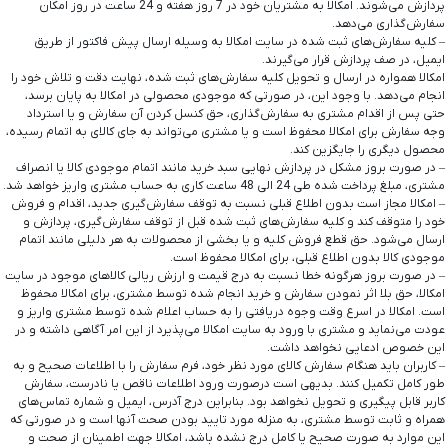
پردازش می‌‏شوند. امکالا به مشتریان خود در 7 روز هفته و 24 ساعت در روز امکان
سفارش‌‏گذاری می‌‏دهد.
– کلیه سفارش‌‏های ثبت شده در سایت امکالا به وسیله ارسال پیش فاکتور از طریق
ایمیل، در صف پردازش قرار می‏‌گیرند.
امکالا همواره در ارسال و تحویل کلیه سفارش‌‏های ثبت شده، نهایت دقت و تلاش خود را
انجام می‌دهد. با وجود این، در صورتی که موجودی محصولی در امکالا به پایان برسد،
حتی پس از اقدام مشتری به سفارش‌‏گذاری، حق کنسل کردن آن سفارش و یا استرداد
وجه سفارش برای امکالا محفوظ است و یا مشتری می‏‌تواند به جای کالای به اتمام رسیده،
محصول دیگری را جایگزین کند.
– در صورت بروز مشکل در پردازش نهایی سبد خرید مانند اتمام موجودی کالا یا انصراف
مشتری، مبلغ پرداخت شده طی 24 الی 48 ساعت کاری به حساب مشتری واریز خواهد شد.
– امکالا مجاز است بدون اطلاع قبلی نسبت به توقف سفارش‌‏گیری جدید، اقدام و فروش
خود را متوقف کند و کلیه سفارش‌‏های ثبت شده قبل از توقف سفارش‌‏گیری، پردازش و
ارسال می‌‏شود. حق قطع فروش کلیه و یا بخشی از محصولات به هر دلیلی مانند اتمام
موجودی کالا بدون اطلاع قبلی، برای امکالا محفوظ است.
– در صورت بروز هرگونه خطا نسبت به درج قیمت و ارزش ریالی کالاهای موجود در سایت
امکالا، حق بلا اثر نمودن سفارش و خرید انجام شده توسط مشتری، برای امکالا محفوظ
است. امکالا در اسرع وقت وجوه دریافتی را به حساب اعلام شده توسط مشتری واریز و
عودت می‌نماید و مشتری با ورود به سایت امکالا می‌پذیرد از این امر آگاهی داشته و در
این خصوص ادعایی نخواهد داشت.
– کاربران باید هنگام سفارش کالای مورد نظر خود، فرم سفارش را با اطلاعات صحیح و به
طور کامل تکمیل کنند. بدیهی است درصورت ورود اطلاعات ناقص یا نادرست، سفارش
کاربر قابل پیگیری و تحویل نخواهد بود. بنابراین درج آدرس، ایمیل و شماره تماس‌های
همراه و ثابت توسط مشتری، به منزله مورد تایید بودن صحت آنها است و در صورتی که
این موارد به صورت صحیح یا کامل درج نشده باشد، امکالا جهت اطمینان از صحت و