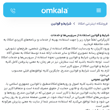
فروشگاه اینترنتی امکالا
شرایط و قوانین
شرایط و قوانین استفاده از سرویس‌ها و خدمات
کاربرگرامی لطفاً موارد زیر را جهت استفاده بهینه از خدمات و برنامه‌‏های کاربردی امکالا به
دقت ملاحظه فرمایید.
ورود کاربران به وب‏‌سایت امکالا هنگام استفاده از پروفایل شخصی، طرح‏‌های تشویقی،
ویدئوهای رسانه تصویری امکالا و سایر خدمات ارائه شده توسط امکالا به معنای آگاه
بودن و پذیرفتن شرایط و قوانین و همچنین نحوه استفاده از سرویس‌‏ها و خدمات امکالا
است. توجه داشته باشید که ثبت سفارش نیز در هر زمان به معنی پذیرفتن کامل کلیه
شرایط و قوانین امکالا از سوی کاربر است.
لازم به ذکر است شرایط و قوانین مندرج، جایگزین کلیه توافق‏‌های قبلی محسوب
می‏‌شود.
قوانین عمومی
توجه داشته باشید کلیه اصول و رویه‏‌های امکالا منطبق با قوانین جمهوری اسلامی با،
قانون تجارت الکترونیک و قانون حمایت از حقوق مصرف کننده است و متعاقبا کاربر نیز
موظف به رعایت قوانین مرتبط با کاربر است. در صورتی که در قوانین مندرج، رویه‏‌ها و
سرویس‏‌های امکالا تغییراتی در آینده ایجاد شود، در همین صفحه منتشر و به روز رسانی
می شود و شما توافق می‏‌کنید که استفاده مستمر شما از سایت به معنی پذیرش هرگونه
تغییر است.