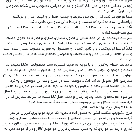
خبری، شبکه دوستان و سرویس‏‌های دیگری باشد که برای تسهیل ارتباط شما با دیگران
(چه در مقیاس عمومی مثل تالار گفتگو و چه در مقیاس خصوصی مثل شبکه خصوصی
دوستان) ارائه می‏‌شوند.
شما توافق می‏‌کنید که از این سرویس‏‌های جمعی، فقط برای ثبت، ارسال و دریافت
پیام‏‌هایی استفاده کنید که مناسب و مرتبط با آن سرویس خاص باشد.
© کلیه محتویات سایت امکالا شامل قانون حق تکثیر شده و به سایت امکالا تعلق دارد.
سیاست قیمت گذاری
سیاست قیمت‌‏گذاری در امکالا مبتنی بر اصول مشتری مداری و احترام به حقوق مصرف
کننده است. قیمت‏‌های ارائه شده برای کالاها در امکالا قیمت‏‌های خرده فروشی است که
غالباً توسط تولید‏کننده و یا تامین‏‌کننده آن محصول به صورت مصوب تعیین شده است
و سایر کالاها بر اساس مدل و مشخصات و همچنین کالاهای مشابه در بازار تعیین قیمت
می‌‏شوند.
با نهایت احترام به کاربران و با توجه به طیف گسترده سبد محصولات، امکالا نمی‌تواند
قیمت و موجودی نهایی کالاها را قبل از سفارش گذاری به صورت قطعی اعلام نماید. در
مواردی بسیار نادر و در صورت وجود نوسان‌‏هایی در بازار و یا اشتباه در قیمت‌‏گذاری، اگر
سفارشی قابل تحویل نباشد، امکالا موظف است در اسرع وقت این موضوع را به فرد
سفارش‌ ‏دهنده اطلاع دهد و سفارش را لغو نماید. لازم به ذکر است در صورتی که کالایی
پس ثبت سفارش شامل کاهش قیمت شود، سفارش به روز رسانی و قیمت جدید اعمال
می‏‌شود. هزینه‏‌های بسته بندی، ارسال و بیمه حمل کالا بسته به شرایط سفارش که در
فرم سبد خرید اطلاع‌ ‏رسانی می‌‏شود، ممکن است جداگانه محاسبه شود.
طرح تشویقی پیشنهاد شگفت انگیز
طرح تشویقی شگفت انگیز به منظور ایجاد تجربه یک خرید خوب برای کاربران در نظر
گرفته شده و روزانه در این بخش تعدادی از محصولات با تخفیف‏‌هایی بسیار ویژه‏‌تر
نسبت به فروش‌‏های ویژه درج می‏‌شود که این کالاها تنها برای ساعت‏‌هایی امکان سفارش
گذاری دارند. در مواردی که به دلیل استقبال کاربران موجودی کالا زودتر از موعد مقرر به