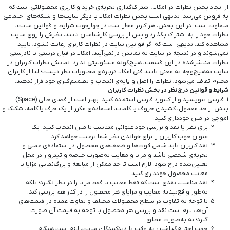
از ایجاد بخش نظرات در امکالا، اشتراک‌گذاری تجربه‌ی خرید و کاربری محصولاتی است که
به فروش می‌رسد. بدیهی است بخش نظرات امکالا با دیگر سایت‌ها و شبکه‌های اجتماعی
متفاوت است. در این بخش، هر کاربر مجاز است در چهارچوب شرایط و قوانین سایت،
نظرات خود را به اشتراک بگذارد و پس از بررسی کارشناسان تایید، نظرش را روی سایت
مشاهده کند. بدیهی است که اگر قوانین سایت در نظرات کاربری رعایت نشود، تایید
نمی‌شوند و در نتیجه در سایت به نمایش درنمی‌آیند. امکالا در قبال درستی یا نادرستی
نظرات منتشرشده در این قسمت، هیچ‌گونه مسئولیتی ندارد. نمایش نظرات کاربران در
سایت به‌هیچ‌وجه به معنی تایید فنی امکالا درباره‌ی محتویات نظر نیست؛ لذا از کاربران
محترم تقاضا می‌شود، نظرات را اصل و پایه‌ی انتخاب و تصمیم‌گیری خود قرار ندهند.
شرایط و قوانین درج نظر در بخش نظرات کاربران
۱. فارسی بنویسید و از کیبورد فارسی استفاده کنید. بهتر است از فضای خالی (Space)
بیش از حد معمول، کشیدن حروف یا کلمات، استفاده‌ی مکرر از یک حرف یا کلمه، شکلک و
اموجی در متن خودداری کنید.
برای نظر یا نقد و بررسی خود عنوانی متناسب با متن انتخاب کنید. یک
عنوان خوب کاربران را برای خواندن نظر شما ترغیب خواهد کرد.
نقد کاربران باید شامل قوت‌ها و ضعف‌های محصول در استفاده‌ی عملی و
تجربه‌ی شخصی باشد و مزایا و معایب به‌صورت خلاصه و تیتروار در محل
تعیین‌شده درج شود. لازم است تا حد ممکن از مبالغه و بزرگ‌نمایی مزایا یا
معایب محصول خودداری کنید.
نقد مناسب، نقدی است که فقط معایب یا فقط مزایا را در نظر نگیرد؛ بلکه
به‌طور واقع‌بینانه معایب و مزایای هر محصول را در کنار هم بررسی کند.
با توجه به تفاوت در سطح محصولات مختلف و تفاوت عمده در قیمت‌های
آن‌ها، لازم است نقد و بررسی هر محصول با توجه به قیمت آن صورت
گیرد؛ نه به‌صورت مطلق.
جهت احترام‌گذاشتن به وقت بازدیدکنندگان سایت، لازم است هنگام