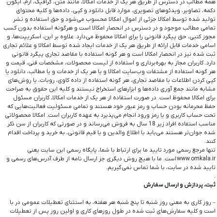
همه مطالب در دسترس از طریق هر یک از خدمات امکالا، مانند متن، گرافیک، آرم، آیکون
دکمه، تصاویر، ویدئوهای تصویری، موارد قابل دانلود و کپی، داده‌ها و کلیه محتوای
تولید شده توسط امکالا جزئی از اموال امکالا محسوب می‏‌شود و حق استفاده و نشر
تمامی مطالب موجود و در دسترس در انحصار امکالا است و هرگونه استفاده بدون کسب
مجوز کتبی، حق پیگرد قانونی را برای امکالا محفوظ می‏‌دارد. علاوه بر این، اسکریپت‌ها، و
اسامی خدمات قابل ارائه از طریق هر یک از خدمات ایجاد شده توسط امکالا و علائم تجاری
ثبت شده نیز در انحصار امکالا است و هر گونه استفاده با مقاصد تجاری پیگرد قانونی
دارد. کاربران مجاز به بهره‌‏برداری و استفاده از لیست محصولات، مشخصات فنی، قیمت و
هر گونه استفاده از مشتقات وب‏‌سایت امکالا و یا هر یک از خدمات و یا مطالب، دانلود یا
کپی کردن اطلاعات با مقاصد تجاری، هر گونه استفاده از داده کاوی، روبات، یا روش‌‏های
مشابه مانند جمع آوری داده‌‏ها و ابزارهای استخراج نیستند و کلیه این حقوق به صراحت
برای امکالا محفوظ است. در صورت استفاده از هر یک از خدمات امکالا، کاربران مسئول
حفظ محرمانه بودن حساب و رمز عبور خود هستند و تمامی مسئولیت فعالیت‌‏هایی که
تحت حساب کاربری و یا رمز ورود انجام می‏‌پذیرد به عهده کاربران است. امکالا محصولاتی
مناسب استفاده افراد زیر 18 سال به فروش می‏‌رساند و در صورتی که کاربران از سن ذکر
شده جوان‌‏تر هستند می‌‏باید با اطلاع والدین و یا قیم قانونی، به خرید و پرداخت اقدام
کنند.
تنها مرجع رسمی مورد تایید ما برای ارتباط با شما، پایگاه رسمی این سایت یعنی
www.omkala.ir است. ما با هیچ روش دیگری جز ارسال نامه از طرف آدرس‏‌های رسمی و
تایید شده در سایت، با شما تماس نمی‌‏گیریم.
.
ثبت، پردازش و ارسال سفارش
– روز کاری به معنی روز شنبه تا پنج شنبه هر هفته، به استثنای تعطیلات عمومی در با
است و کلیه سفارش‏‌های ثبت شده در طول روزهای کاری و اولین روز پس از تعطیلات