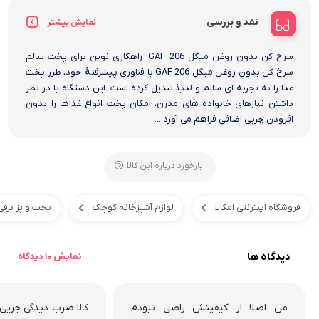
نقد و بررسی
نمایش بیشتر
سرخ کن بدون روغن میگل GAF 206؛ راهکاری نوین برای پخت سالم
سرخ کن بدون روغن میگل GAF 206 با فناوری پیشرفتهٔ خود، طرز پخت
غذا را به تجربه ای سالم و لذیذ تبدیل کرده است. این دستگاه با در نظر
داشتن نیازهای خانواده های مدرن، امکان پخت انواع غذاها را بدون
افزودن چربی اضافی فراهم می آورد....
بازخورد درباره این کالا
فروشگاه اینترنتی امکالا
لوازم آشپزخانه کوچک
پخت و پز برقی
دیدگاه ها
نمایش 10 دیدگاه
من اصلا از کیفیتش راضی نبودم
کالا ضرب دیدگی جزیی