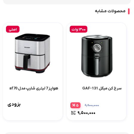
محصولات مشابه
1300 وات
اصلی
سرخ کن میگل GAF-131
هواپز 7 لیتری شارپ مدل af70
بزودی
۵
۹,۹۰۰,۰۰۰
۹,۵۰۰,۰۰۰