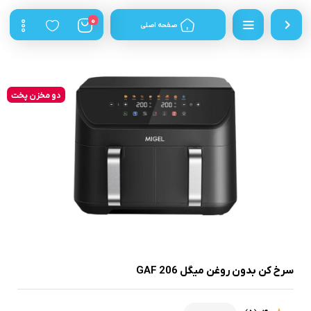
0
صفحه اصلی
دو مخزن پخت
سرخ کن بدون روغن میگل GAF 206