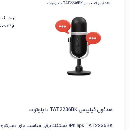
هدفون فیلیپس TAT2236BK با بلوتوث
بازگشت کا
هدفون فیلیپس TAT2236BK با بلوتوث
Philips TAT2236BK؛ دستگاه برقی مناسب برای تمیزکاری دقیق و راحت