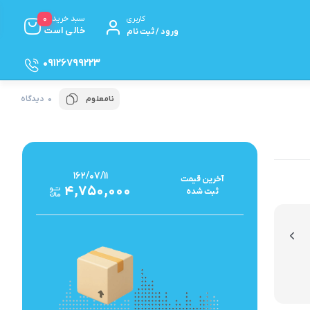
0
سبد خرید
کاربری
خالی است
ورود / ثبت نام
09126799223
0 دیدگاه
نامعلوم
مخلوط‌کن
همزن برقی
سرویس قابلمه و پخت و پز
۱۶۲/۰۷/۱۱
آخرین‌ قیمت
۴,۷۵۰,۰۰۰
سرویس قابلمه
ثبت‌ شده
زودپز رو گازی
ظروف تک آشپزخانه
چینی، بلور و سرویس‌ها
بلور و کریستال