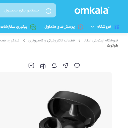
فروشگاه
پرسش‌های متداول
پیگیری سفارشات
فروشگاه اینترنتی امکالا
قطعات الکترونیکی و کامپیوتری
هدفون، هدس
لوازم آشپزخانه کوچک
پخت و پز برقی
بلوتوث
پلوپز
لوازم خانگی بزرگ
آرام‌پز
لوازم شخصی برقی
سرخکن - سرخکن هواپز
لوازم نظافت و اتوکشی
اون توستر
قطعات الکترونیکی و کامپیوتری
تخم مرغ پز
زودپز برقی
ساندویچ‌ساز