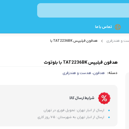
تماس با ما
ت و هندزفری
هدفون فیلیپس TAT2236BK با
نوشیدنی ساز
اسپرسوساز
هدفون فیلیپس TAT2236BK با بلوتوث
چای‌ساز
دسته:
هدفون، هدست و هندزفری
قهوه‌ساز
کتری برقی
شرایط ارسال کالا
غذاساز و مخلوط‌کن
ارسال از انبار تهران: تحویل فوری در تهران
چرخ گوشت
ارسال از انبار تهران به شهرستان : 5-7 روز کاری
غذاسازهای چندکاره