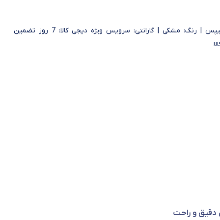
برند: فیلیپس | رنگ: مشکی | گارانتی: سرویس ویژه دیجی کالا: 7 روز تضمین
لا