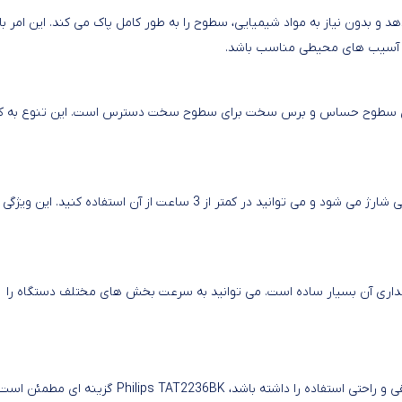
 و بدون نیاز به مواد شیمیایی، سطوح را به طور کامل پاک می کند. این امر ب
ل برس نرم برای سطوح حساس و برس سخت برای سطوح سخت دسترس است. این تنوع به کا
با پشتیبانی از استاندارد USB‑C، Philips TAT2236BK در زمان کوتاهی شارژ می شود و می توانید در کمتر از 3 ساعت از آن استفاده کنید. 
میزکاری و نگهداری آن بسیار ساده است. می توانید به سرعت بخش های مختلف دستگاه را
اگر به دنبال دستگاه برقیی هستید که هم زمان قابلیت تمیزکاری عمقی و راحتی استفاده را داشته باشد، Philips TAT2236BK