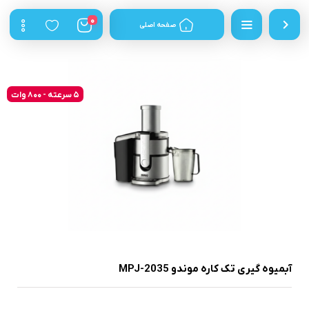
0
صفحه اصلی
5 سرعته - 800 وات
آبمیوه گیری تک کاره موندو MPJ-2035