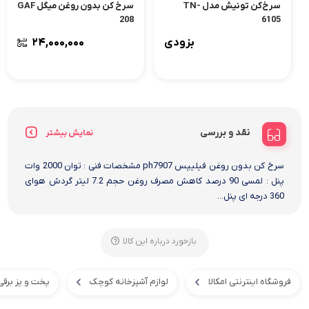
سرخ‌کن تونیش مدل TN-
سرخ کن بدون روغن میگل GAF
208
6105
بزودی
۲۴,۰۰۰,۰۰۰
نقد و بررسی
نمایش بیشتر
سرخ کن بدون روغن فیلیپس ph7907 مشخصات فنی : توان 2000 وات
پنل : لمسی 90 درصد کاهش مصرف روغن حجم 7.2 لیتر گردش هوای
360 درجه ای پنل...
بازخورد درباره این کالا
فروشگاه اینترنتی امکالا
لوازم آشپزخانه کوچک
پخت و پز برقی