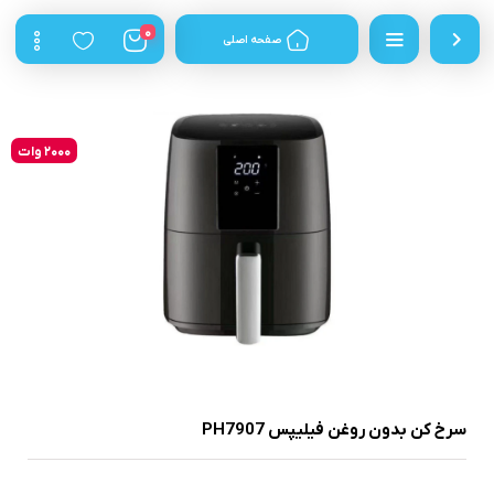
0
صفحه اصلی
2000 وات
سرخ کن بدون روغن فیلیپس PH7907